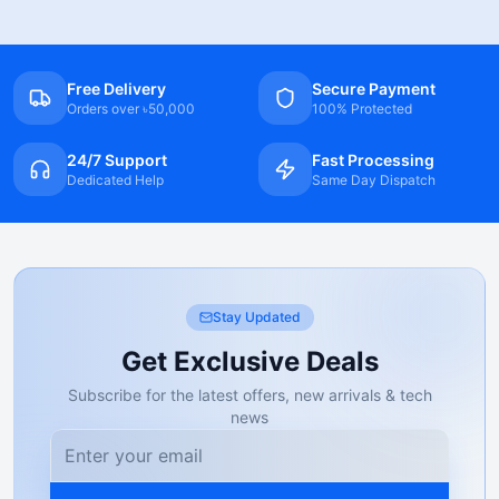
Free Delivery
Secure Payment
Orders over ৳50,000
100% Protected
24/7 Support
Fast Processing
Dedicated Help
Same Day Dispatch
Stay Updated
Get Exclusive Deals
Subscribe for the latest offers, new arrivals & tech
news